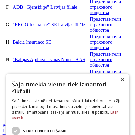
Представители
F
ADB "Gjensidige" Latvijas filiāle
страхового
общества
Представители
G
"ERGO Insurance" SE Latvijas filiāle
страхового
общества
Представители
H
Balcia Insurance SE
страхового
общества
Представители
N
"Baltijas Apdrošināšanas Nams" AAS
страхового
общества
Представители
S
"If P&C Insurance" AS Latvijas filiāle
страхового
×
общества
Šajā tīmekļa vietnē tiek izmantoti
Представители
sīkfaili
"Swedbank P&C Insurance" AS
T
страхового
Latvijas filiāle
общества
Šajā tīmekļa vietnē tiek izmantoti sīkfaili, lai uzlabotu lietotāju
"COMPENSA VIENNA
Представители
pieredzi. Izmantojot mūsu tīmekļa vietni, jūs piekrītat visu
U
INSURANCE GROUP" ADB
страхового
sīkfailu izmantošanai saskaņā ar mūsu sīkfailu politiku.
Lasīt
Latvijas filiāle
общества
vairāk
Контакты
Политика использования фаилов cookies
STRIKTI NEPIECIEŠAMIE